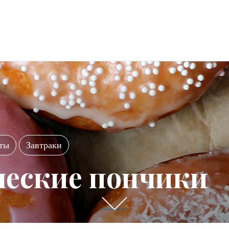
ты
Завтраки
ческие пончики
П
р