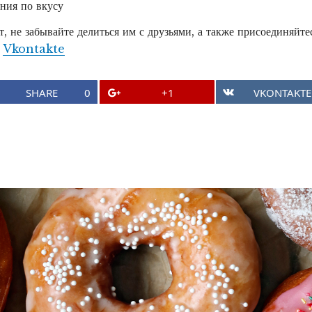
ния по вкусу
о
, не забывайте делиться им с друзьями, а также присоединяйте
н
|
Vkontakte
т
е
SHARE
0
+1
VKONTAKTE
н
т
а