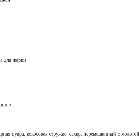
у
в
и
д
е
т
а для жарки
ь
б
о
л
ланию
ь
ш
е
арная пудра, кокосовая стружка, сахар, перемешанный с молото
к