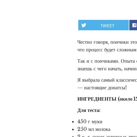
TWEET
Честно говоря, пончики это
что процесс будет сложным 
Так и с пончиками. Опыта 
знаешь с чего начать, начин
Я выбрала самый классичес
— настоящие донатсы!
ИНГРЕДИЕНТЫ (около 12
Для теста:
450 г муки
250 мл молока
2 ч. л. сухих активных др