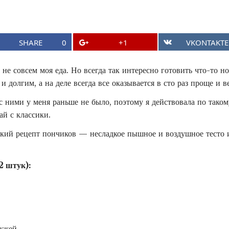
о
к
р
SHARE
0
+1
VKONTAKTE
у
 не совсем моя еда. Но всегда так интересно готовить что-то но
т
и долгим, а на деле всегда все оказывается в сто раз проще и ве
и
с ними у меня раньше не было, поэтому я действовала по тако
т
ай с классики.
е
кий рецепт пончиков — несладкое пышное и воздушное тесто и 
,
ч
 штук):
т
о
б
ы
ожжей