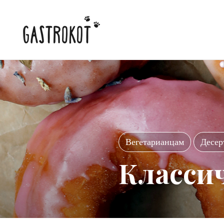
Вегетарианцам
Десер
Класси