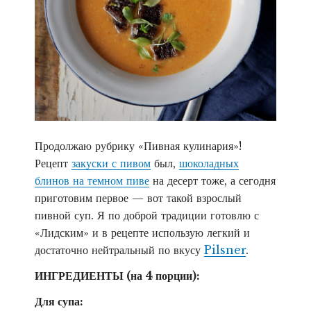
ь
б
о
л
ь
ш
е
к
о
Продолжаю рубрику «Пивная кулинария»!
н
Рецепт
закуски с пивом
был,
шоколадных
т
блинов на темном пиве
на десерт тоже, а сегодня
е
приготовим первое — вот такой взрослый
н
пивной суп. Я по доброй традиции готовлю с
т
«Лидским» и в рецепте использую легкий и
а
достаточно нейтральный по вкусу
Pilsner
.
ИНГРЕДИЕНТЫ (на 4 порции):
Для супа: