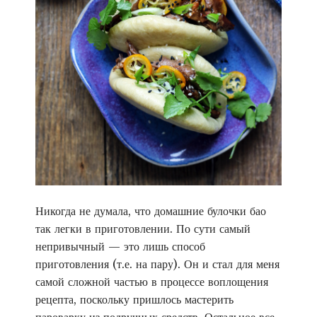
т
ь
б
о
л
ь
ш
е
к
о
н
т
Никогда не думала, что домашние булочки бао
е
так легки в приготовлении. По сути самый
н
непривычный — это лишь способ
т
а
приготовления (т.е. на пару). Он и стал для меня
самой сложной частью в процессе воплощения
рецепта, поскольку пришлось мастерить