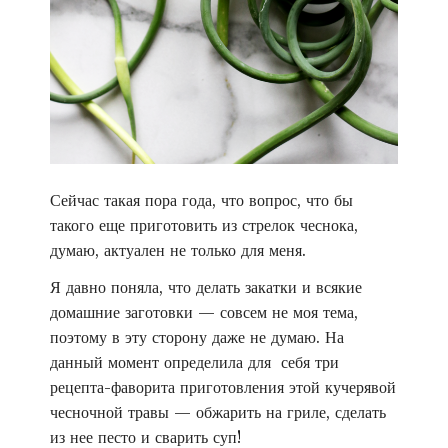
ь
б
о
л
ь
ш
е
к
о
Сейчас такая пора года, что вопрос, что бы
н
такого еще приготовить из стрелок чеснока,
т
думаю, актуален не только для меня.
е
Я давно поняла, что делать закатки и всякие
н
домашние заготовки — совсем не моя тема,
т
а
поэтому в эту сторону даже не думаю. На
данный момент определила для себя три
рецепта-фаворита приготовления этой кучерявой
чесночной травы — обжарить на гриле, сделать
из нее песто и сварить суп!