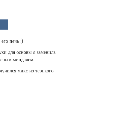
его печь :)
уки для основы я заменила
бленым миндалем.
лучился микс из терпкого