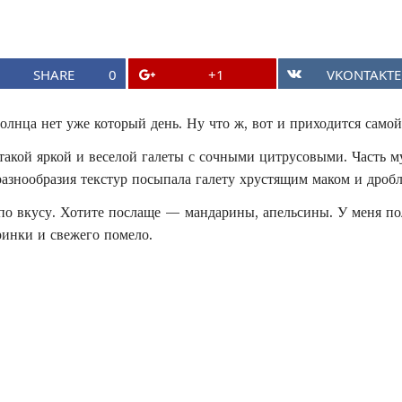
о
к
р
SHARE
0
+1
VKONTAKTE
у
олнца нет уже который день. Ну что ж, вот и приходится самой 
т
 такой яркой и веселой галеты с сочными цитрусовыми. Часть м
и
разнообразия текстур посыпала галету хрустящим маком и дро
т
о вкусу. Хотите послаще — мандарины, апельсины. У меня по
е
ринки и свежего помело.
,
ч
т
о
б
ы