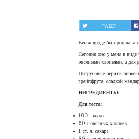
TWEET
Весна вроде бы пришла, а с
Сегодня оно у меня в виде
овсяными хлопьями, а для 
Цитрусовые берите любые п
грейпфрута, сладкой манда
ИНГРЕДИЕНТЫ:
Для теста:
100 г муки
60 г овсяных хлопьев
1 ст. л. сахара
80 г сливочного масла