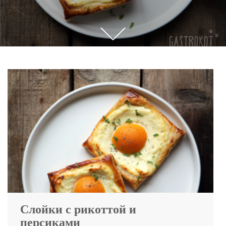
Прокрутите,
чтобы
увидеть
больше
контента
Слойки с рикоттой и
персиками