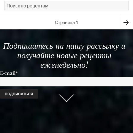
Навигация
Страница
1
по
Следу
записям
Подпишитесь на нашу рассылку и
стран
получайте новые рецепты
еженедельно!
E-mail*
Scroll
down
to
see
more