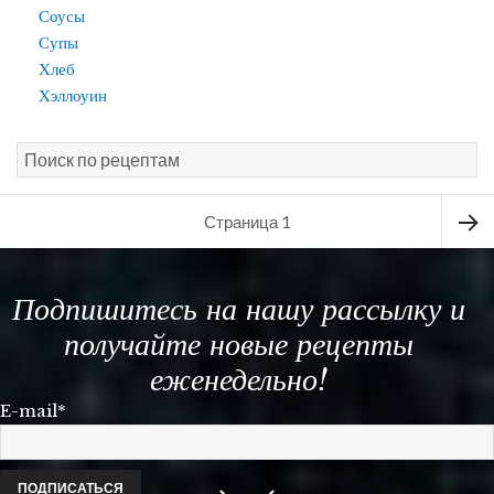
Соусы
Супы
Хлеб
Хэллоуин
Навигация
Страница
1
по
Следу
записям
Подпишитесь на нашу рассылку и
стран
получайте новые рецепты
еженедельно!
E-mail*