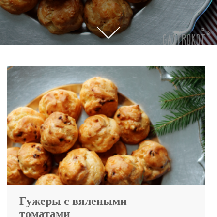
Прокрутите,
чтобы
увидеть
больше
контента
Гужеры с вялеными
томатами