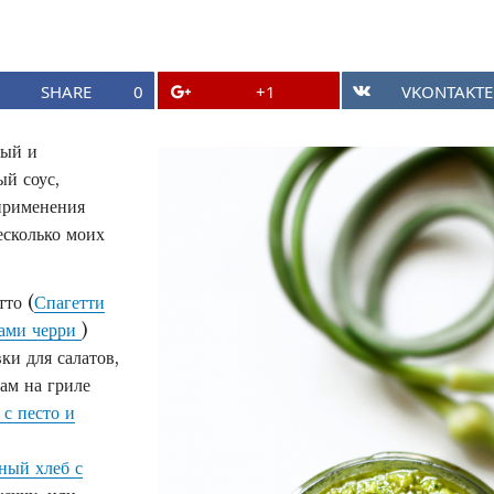
о
к
р
SHARE
0
+1
VKONTAKTE
у
ный и
т
й соус,
и
применения
т
есколько моих
е
,
тто (
Спагетти
тами черри
)
ч
ки для салатов,
т
ам на гриле
о
 с песто и
б
ный хлеб с
ы