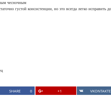
нным чесночным
о
статочно густой консистенции, но это всегда легко исправить 
н
т
е
н
т
а
ец
SHARE
0
+1
VKONTAKTE