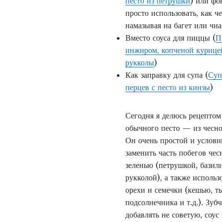
песто из петрушки
) или фо
просто использовать, как ч
намазывая на багет или чиа
Вместо соуса для пиццы (
П
инжиром, копченой курицей
рукколы
)
Как заправку для супа (
Суп
перцев с песто из кинзы
)
Сегодня я делюсь рецептом
обычного песто — из чесно
Он очень простой и условн
заменить часть побегов че
зеленью (петрушкой, базил
рукколой), а также исполь
орехи и семечки (кешью, т
подсолнечника и т.д.). Зуб
добавлять не советую, соус 