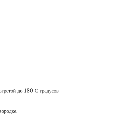
огретой до 180 С градусов
вородке.