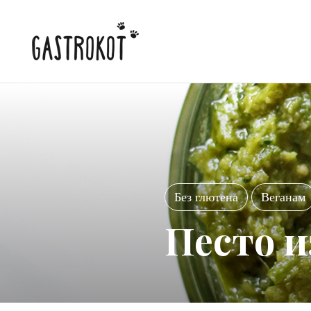
Без глютена
Веганам
Песто и