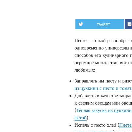
TWEET
Песто — такой разнообраз
одновременно универсальны
способов его кулинарного 
огромное множество, вот н
любимых:
Заправлять им пасту и ризо
из цуккини с песто и тома
Добавлять в качестве заправ
к свежим овощам или овощ
(
Теплая закуска из цуккини
фетой
)
Испечь с песто хлеб (
Плете