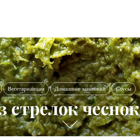
Вегетарианцам
Домашние заготовки
Соусы
з стрелок чеснок
П
р