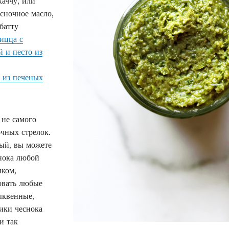
каччу, или
у
есночное масло,
в
батту
ицца с
и
 и песто из
д
е
 из печеных
т
ь
 не самого
б
чных стрелок.
о
ый, вы можете
л
снока любой
иком,
ь
зовать любые
ш
ыквенные,
е
чики чеснока
и так
к