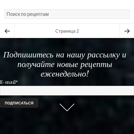
Навигация
Страница
2
по
Предыдущая
Следу
записям
Подпишитесь на нашу рассылку и
страница
стран
получайте новые рецепты
еженедельно!
E-mail*
Scroll
down
to
see