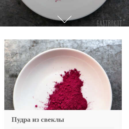
Прокрутите,
чтобы
увидеть
больше
контента
Пудра из свеклы